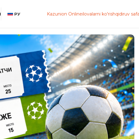
Kazunion Online
ilovalarni ko'rish
qidiruv safa
Ы
РУ