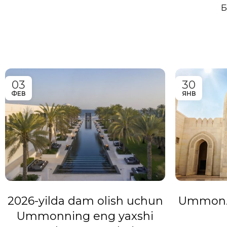
Б
03
30
ФЕВ
ЯНВ
2026-yilda dam olish uchun
Ummon. 
Ummonning eng yaxshi