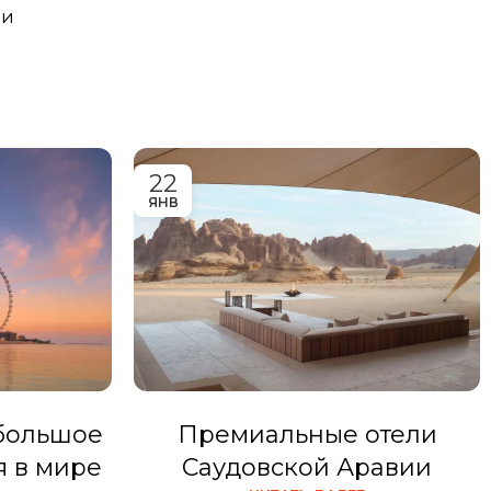
ли
22
ЯНВ
 большое
Премиальные отели
я в мире
Саудовской Аравии