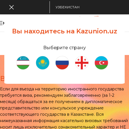
УЗБЕКИСТАН
MENU
Вы находитесь на Kazunion.uz
Search Tour
viewing applications
Kazunion Online
Выберите страну
Визы
Главная
/
Визы
Визы
Если для въезда на территорию иностранного государства
требуется виза, рекомендуем заблаговременно (за 1-2
месяца) обращаться за ее получением в дипломатическое
представительство или консульское учреждение
соответствующего государства в Казахстане. Вся
нижеуказанная информация касательно визовых требований
носит лишь исключительно ознакомительный характер и НЕ