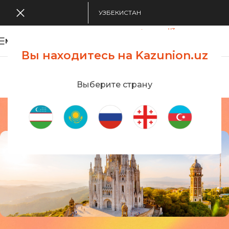
УЗБЕКИСТАН
MENU
Вы находитесь на Kazunion.uz
Search Tour
viewing applications
Kazunion Online
Выберите страну
Испания
Главная
/
Визы
/
Испания