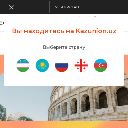
УЗБЕКИСТАН
MENU
Вы находитесь на Kazunion.uz
Search Tour
viewing applications
Kazunion Online
Выберите страну
Италия
Главная
/
Визы
/
Италия