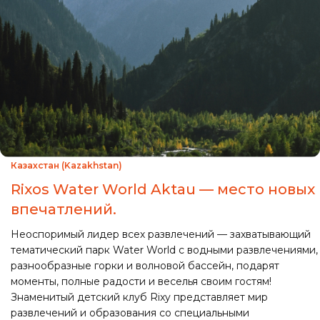
Казахстан (Kazakhstan)
Rixos Water World Aktau — место новых
впечатлений.
Неоспоримый лидер всех развлечений — захватывающий
тематический парк Water World с водными развлечениями,
разнообразные горки и волновой бассейн, подарят
моменты, полные радости и веселья своим гостям!
Знаменитый детский клуб Rixy представляет мир
развлечений и образования со специальными