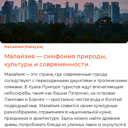
Малайзия (Malaysia)
Малайзия — симфония природы,
культуры и современности.
Малайзия — это страна, где современные города
соседствуют с первозданными джунглями и тропическими
пляжами. В Куала-Лумпуре туристов ждут впечатляющие
небоскребы, такие как башни Петронас, на островах
Лангкави и Борнео — кристально чистая вода и богатый
подводный мир. Малайзия славится своим культурным
разнообразием, отражением в национальной кухне,
праздниках и архитектуре. Здесь можно найти древние
храмы, попробовать блюда из уличных лавок и окунуться в