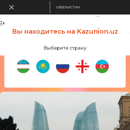
УЗБЕКИСТАН
MENU
Вы находитесь на Kazunion.uz
Search Tour
viewing applications
Kazunion Online
Выберите страну
Страны
Главная
/
Страны