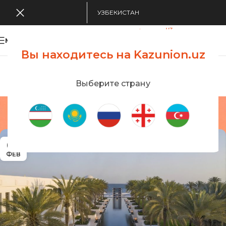
УЗБЕКИСТАН
MENU
Вы находитесь на Kazunion.uz
Search Tour
viewing applications
Kazunion Online
Выберите страну
Posts by
Kazunion
Главная
/
Articles Posted by Kazunion
03
ФЕВ