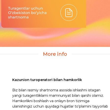
More info
Kazunion turoperatori bilan hamkorlik
Biz bilan rasmiy shartnoma asosida ishlashni istagan
yangi turagentliklarni mamnuniyat bilan qarshi olamiz.
Hamkorlikni boshlash va onlayn bron tizimiga
ulanishingiz uchun quyidagi hujjatlar to‘plamini tayyorlab