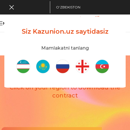
O’ZBEKISTON
MENU
Siz Kazunion.uz saytidasiz
Search Tour
viewing applications
Kazunion Online
Mamlakatni tanlang
Shartnomalar
Bosh sahifa
/
Shartnomalar
CONTRACTS
Click on your region to download the
contract