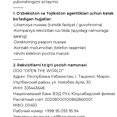
yuborishingizni so‘raymiz.
⸻
1. O‘zbekiston va Tojikiston agentliklari uchun kerak
bo‘ladigan hujjatlar:
•Litsenziya nusxasi (turistik faoliyat / guvohnoma)
•Kompaniya rekvizitlari rus tilida (quyidagi namunaga
qarang)
•Direktorning pasport nusxasi
•Kontakt ma’lumotlari (telefon raqamlar)
•Ishchi elektron pochta manzili
⸻
2. Rekvizitlarni to‘g‘ri yozish namunasi
ООО “OPEN THE WORLD”
Адрес: Республика Узбекистан, г. Ташкент, Мирзо-
Улугбекский район, ул. Ниёзбек йули, 30
ИНН: 305443648
Национальный Банк ВЭД РУз, Юнусабадский филиал
Расчётный счёт: 20208000100862860001
МФО: 00450
Рабочий номер: ‪+998 95 093 95 94‬
Электронная почта: uz@kazunion.com