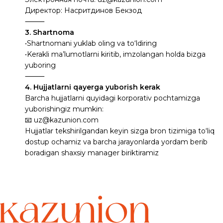
Директор: Насритдинов Бекзод
⸻
3. Shartnoma
•Shartnomani yuklab oling va to‘ldiring
•Kerakli ma’lumotlarni kiritib, imzolangan holda bizga
yuboring
⸻
4. Hujjatlarni qayerga yuborish kerak
Barcha hujjatlarni quyidagi korporativ pochtamizga
yuborishingiz mumkin:
📧 uz@kazunion.com
Hujjatlar tekshirilgandan keyin sizga bron tizimiga to‘liq
dostup ochamiz va barcha jarayonlarda yordam berib
boradigan shaxsiy manager biriktiramiz