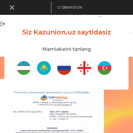
O’ZBEKISTON
MENU
Siz Kazunion.uz saytidasiz
Search Tour
viewing applications
Kazunion Online
Mamlakatni tanlang
Huquqiy hujjatlar
Bosh sahifa
/
Huquqiy hujjatlar