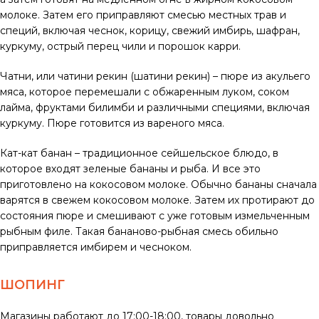
молоке. Затем его приправляют смесью местных трав и
специй, включая чеснок, корицу, свежий имбирь, шафран,
куркуму, острый перец чили и порошок карри.
Чатни, или чатини рекин (шатини рекин) – пюре из акульего
мяса, которое перемешали с обжаренным луком, соком
лайма, фруктами билимби и различными специями, включая
куркуму. Пюре готовится из вареного мяса.
Кат-кат банан – традиционное сейшельское блюдо, в
которое входят зеленые бананы и рыба. И все это
приготовлено на кокосовом молоке. Обычно бананы сначала
варятся в свежем кокосовом молоке. Затем их протирают до
состояния пюре и смешивают с уже готовым измельченным
рыбным филе. Такая бананово-рыбная смесь обильно
приправляется имбирем и чесноком.
ШОПИНГ
Магазины работают до 17:00-18:00, товары довольно