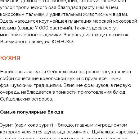
Майская долина – это заповедник, который напоминает
уголок тропического рая благодаря растущим в нем
кокосовым пальмам и удивительным живописным видам.
Здесь находится крупнейшая плантация морской кокосовой
пальмы (свыше 7 000 растений). Также здесь растут
многочисленные эндемики. Заповедник входит в список
Всемирного наследия ЮНЕСКО.
КУХНЯ
Национальная кухня Сейшельских островов представляет
собой сочетание креольской кухни с привнесенными
французскими традициями. Влияние французов, в первую
очередь, наблюдается в тонкости приготовления блюд
Сейшельских островов.
Самые популярные блюда:
Зурит (кари коко зурит) – блюдо, главным ингредиентом
которого являются щупальца осьминога. Щупальца нарезают,
а затем готовят на медленном огне в жирном кокосовом