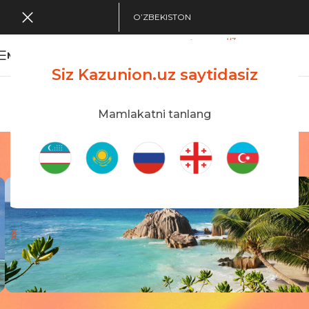
O’ZBEKISTON
MENU
Siz Kazunion.uz saytidasiz
Search Tour
viewing applications
Kazunion Online
Mamlakatni tanlang
Seyshel orollari
Bosh sahifa
/
Seyshel orollari