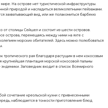
 мире. На острове нет туристической инфраструктуры.
данной природой и насладиться великолепными пейзажами.
тся захватывающий вид, или же полакомиться барбекю
 от столицы Сейшел и состоит из шести островов.
все острова, перемещаясь между ними на яхте с
колепием морских обитателей. Здесь можно полюбоваться
ы.
ок тропического рая благодаря растущим в нем кокосовым
ся крупнейшая плантация морской кокосовой пальмы
е эндемики. Заповедник входит в список Всемирного
бой сочетание креольской кухни с привнесенными
ередь, наблюдается в тонкости приготовления блюд