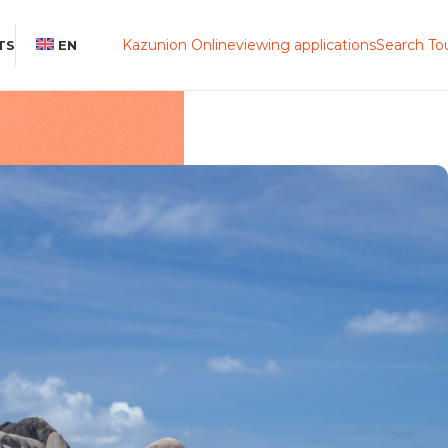
Kazunion Online
viewing applications
Search To
TS
EN