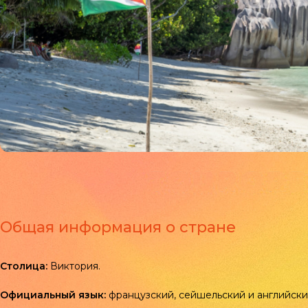
Общая информация о стране
Столица:
Виктория.
Официальный язык:
французский, сейшельский и английски