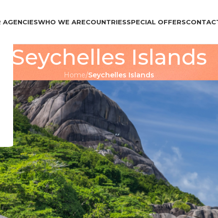
 AGENCIES
WHO WE ARE
COUNTRIES
SPECIAL OFFERS
CONTAC
Seychelles Islands
Home
/
Seychelles Islands