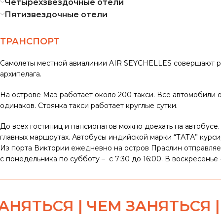
Четырехзвездочные отели
Пятизвездочные отели
ТРАНСПОРТ
Самолеты местной авиалинии AIR SEYCHELLES совершают р
архипелага.
На острове Маэ работает около 200 такси. Все автомобили 
одинаков. Стоянка такси работает круглые сутки.
До всех гостиниц и пансионатов можно доехать на автобусе.
главных маршрутах. Автобусы индийской марки “ТАТА” курсир
Из порта Виктории ежедневно на остров Праслин отправляетс
с понедельника по субботу – с 7:30 до 16:00. В воскресенье – 
СЯ | ЧЕМ ЗАНЯТЬСЯ | ЧЕМ 