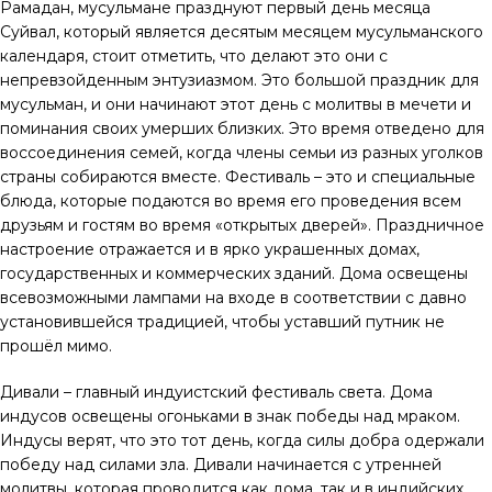
Рамадан, мусульмане празднуют первый день месяца
Суйвал, который является десятым месяцем мусульманского
календаря, стоит отметить, что делают это они с
непревзойденным энтузиазмом. Это большой праздник для
мусульман, и они начинают этот день с молитвы в мечети и
поминания своих умерших близких. Это время отведено для
воссоединения семей, когда члены семьи из разных уголков
страны собираются вместе. Фестиваль – это и специальные
блюда, которые подаются во время его проведения всем
друзьям и гостям во время «открытых дверей». Праздничное
настроение отражается и в ярко украшенных домах,
государственных и коммерческих зданий. Дома освещены
всевозможными лампами на входе в соответствии с давно
установившейся традицией, чтобы уставший путник не
прошёл мимо.
Дивали – главный индуистский фестиваль света. Дома
индусов освещены огоньками в знак победы над мраком.
Индусы верят, что это тот день, когда силы добра одержали
победу над силами зла. Дивали начинается с утренней
молитвы, которая проводится как дома, так и в индийских