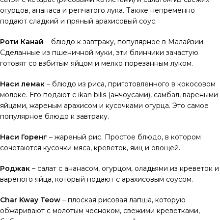
огурцов, ананаса и репчатого лука. Также непременно
подают сладкий и пряный арахисовый соус.
Роти Канай
– блюдо к завтраку, популярное в Малайзии.
Сделанные из пшеничной муки, эти блинчики зачастую
готовят со взбитым яйцом и мелко порезанным луком.
Наси лемак
– блюдо из риса, приготовленного в кокосовом
молоке. Его подают с ikan bilis (анчоусами), самбал, вареными
яйцами, жареным арахисом и кусочками огурца. Это самое
популярное блюдо к завтраку.
Наси Горенг
– жареный рис. Простое блюдо, в котором
сочетаются кусочки мяса, креветок, яиц и овощей.
Роджак
– салат с ананасом, огурцом, оладьями из креветок и
вареного яйца, который подают с арахисовым соусом.
Char Kway Teow
– плоская рисовая лапша, которую
обжаривают с молотым чесноком, свежими креветками,