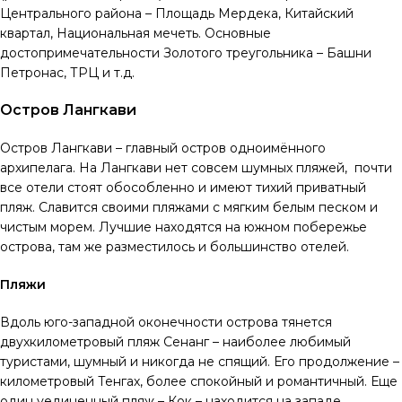
Центрального района – Площадь Мердека, Китайский
квартал, Национальная мечеть. Основные
достопримечательности Золотого треугольника – Башни
Петронас, ТРЦ и т.д.
Остров Лангкави
Остров Лангкави – главный остров одноимённого
архипелага. На Лангкави нет совсем шумных пляжей, почти
все отели стоят обособленно и имеют тихий приватный
пляж. Славится своими пляжами с мягким белым песком и
чистым морем. Лучшие находятся на южном побережье
острова, там же разместилось и большинство отелей.
Пляжи
Вдоль юго-западной оконечности острова тянется
двухкилометровый пляж Сенанг – наиболее любимый
туристами, шумный и никогда не спящий. Его продолжение –
километровый Тенгах, более спокойный и романтичный. Еще
один уединенный пляж – Кок – находится на западе