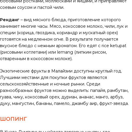
бобовыми ростками, моллюсками и яйцами, и приправляют
соевым соусом и пастой чили.
Ренданг
– вид мясного блюда, приготовление которого
занимает многие часы. Мясо, кокосовое молоко, чили, лук и
специи (корица, гвоздика, кориандр и мускатный орех)
готовятся на медленном огне. В результате получается
вкусное блюдо с нежным ароматом. Его едят с rice ketupat
(рисовыми котлетами) или lemang (липким рисом,
отваренным в кокосовом молоке).
Экзотические фрукты в Малайзии доступны круглый год.
Лучшими местами для покупки фруктов являются
сельскохозяйственные и ночные рынки. Среди
разнообразных фруктов можно выделить: папайя, рамбутан,
гуава, чику, кокосовый орех, дуриан, ананас, манго, арбуз,
дуку, мангустин, бананы, памело, джамбу аир, фрукт-звезда.
ШОПИНГ