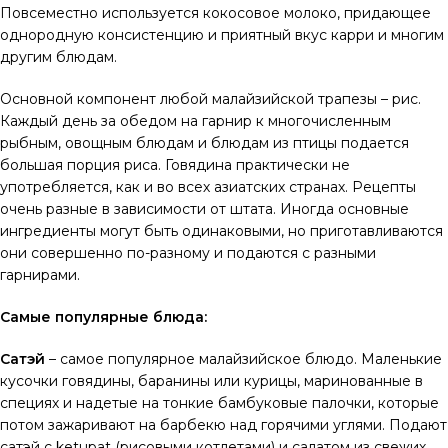
Повсеместно используется кокосовое молоко, придающее
однородную консистенцию и приятный вкус карри и многим
другим блюдам.
Основной компонент любой малайзийской трапезы – рис.
Каждый день за обедом на гарнир к многочисленным
рыбным, овощным блюдам и блюдам из птицы подается
большая порция риса. Говядина практически не
употребляется, как и во всех азиатских странах. Рецепты
очень разные в зависимости от штата. Иногда основные
ингредиенты могут быть одинаковыми, но приготавливаются
они совершенно по-разному и подаются с разными
гарнирами.
Самые популярные блюда:
Сатэй
– самое популярное малайзийское блюдо. Маленькие
кусочки говядины, баранины или курицы, маринованные в
специях и надетые на тонкие бамбуковые палочки, которые
потом зажаривают на барбекю над горячими углями. Подают
сатэй с ketupat (рисовыми котлетами) и салатом из свежих