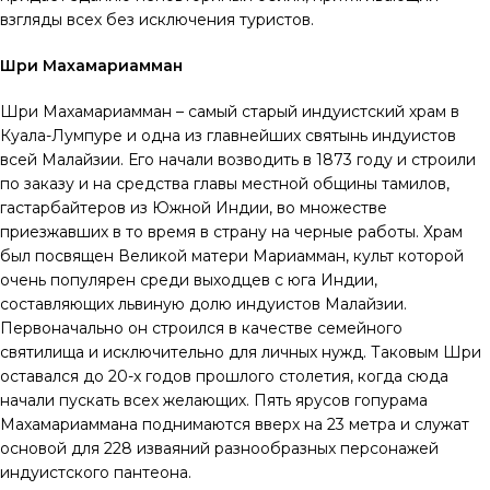
взгляды всех без исключения туристов.
Шри Махамариамман
Шри Махамариамман – самый старый индуистский храм в
Куала-Лумпуре и одна из главнейших святынь индуистов
всей Малайзии. Его начали возводить в 1873 году и строили
по заказу и на средства главы местной общины тамилов,
гастарбайтеров из Южной Индии, во множестве
приезжавших в то время в страну на черные работы. Храм
был посвящен Великой матери Мариамман, культ которой
очень популярен среди выходцев с юга Индии,
составляющих львиную долю индуистов Малайзии.
Первоначально он строился в качестве семейного
святилища и исключительно для личных нужд. Таковым Шри
оставался до 20-х годов прошлого столетия, когда сюда
начали пускать всех желающих. Пять ярусов гопурама
Махамариаммана поднимаются вверх на 23 метра и служат
основой для 228 изваяний разнообразных персонажей
индуистского пантеона.