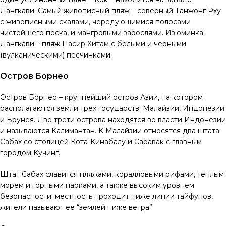
Лангкави. Самый живописный пляж – северный Танжонг Рху
с живописными скалами, чередующимися полосами
чистейшего песка, и мангровыми зарослями. Изюминка
Лангкави – пляж Пасир Хитам с белыми и черными
(вулканическими) песчинками.
Остров Борнео
Остров Борнео – крупнейший остров Азии, на котором
располагаются земли трех государств: Малайзии, Индонезии
и Брунея. Две трети острова находятся во власти Индонезии
и называются Калимантан. К Малайзии относятся два штата:
Сабах со столицей Кота-Кинабалу и Саравак с главным
городом Кучинг.
Штат Сабах славится пляжами, коралловыми рифами, теплым
морем и горными парками, а также высоким уровнем
безопасности: местность проходит ниже линии тайфунов,
жители называют ее “землей ниже ветра”.