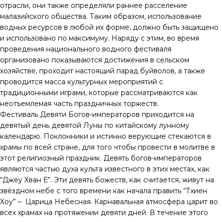
отрасли, они также определяли раннее расселение
малазийского общества. Таким образом, использование
водных ресурсов в любой их форме, должно быть защищено
и использовано по максимуму. Наряду с этим, во время
проведения национального водного фестиваля
организовано показываются достижения в сельском
хозяйстве, проходит настоящий парад буйволов, а также
проводится масса культурных мероприятий с
традиционными играми, которые рассматриваются как
неотъемлемая часть праздничных торжеств.
Фестиваль Девяти Богов-императоров приходится на
девятый день девятой Луны по китайскому лунному
календарю. Поклонники и истинно верующие стекаются в
храмы по всей стране, для того чтобы провести в молитве в
этот религиозный праздник. Девять богов-императоров
являются частью духа культа известного в этих местах, как
“Джеу Хван Е”. Эти девять божеств, как считается, живут на
звёздном небе с того времени как начала править “Тхиен
Хоу” – Царица Небесная. Карнавальная атмосфера царит во
всех храмах на протяжении девяти дней. В течение этого