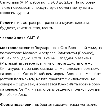
банкоматы (ATM) работают с 6:00 до 23:59. На островах
также повсеместно присутствуют обменные пункты с
хорошим курсом.
Религия:
ислам, распространены индуизм, сикхизм,
буддизм, христианство, таоизм.
Часовой пояс:
GMT+8
Местоположение:
Государство в Юго-Восточной Азии, на
полуострове Малакка и острове Калимантан (Борнео),
общей площадью 329 700 кв. км. Западная Малайзия
(Малакка) на севере граничит с Таиландом, на юге – с
Сингапуром, на западе омывается Малаккским проливом,
на востоке – Южно-Китайским морем. Восточная Малайзия
(остров Калимантан) на юге граничит с Индонезией, на
севере – с Брунеем, и омывается Южно-Китайским морем
на севере. От Филиппин страну отделяют только проливы
Балабак и Алис.
Форма правления:
выборная парламентская монархия.