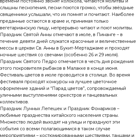
времени постоянно звонят колокола, читаются молитвы и
слышны песнопения, песни поются громко, чтобы звёздные
священники услышали, что их помнят и почитают. Наиболее
преданные остаются в храме и, принимая только
вегетарианскую пищу, непрерывно читают и поют молитвы.
Праздник Святой Анны отмечают в июле, в Пинанге – в
течение девяти дней служатся красочные и величественные
мессы в церкви Св. Анны в Букит-Мертаджаме и проходят
ночные шествия со свечами (особенно 26 и 29 июля).
Праздник Святого Педро отмечается в честь дня рождения
этого покровителя рыбаков в Малакке в конце июня.
Фестиваль цветов в июле проводится в столице. Во время
фестиваля проходят конкурсы на лучшее цветочное
оформление зданий и “Парад цветов”, сопровождаемый
уличными выступлениями оркестров и танцевальных
коллективов.
Праздник Лунных Лепешек и Праздник Фонариков –
любимые празднества китайского населения страны.
Множество людей выходят на улицы и празднуют эти
события со всеми полагающимися в таком случае
мероприятиями – костюмированными шествиями, танцами и