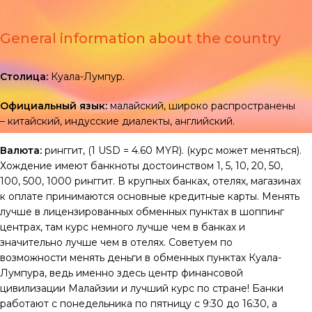
General information about the country
Столица:
Куала-Лумпур.
Официальный язык:
малайский, широко распространены
– китайский, индусские диалекты, английский.
Валюта:
ринггит, (1 USD = 4.60 MYR). (курс может меняться).
Хождение имеют банкноты достоинством 1, 5, 10, 20, 50,
100, 500, 1000 ринггит. В крупных банках, отелях, магазинах
к оплате принимаются основные кредитные карты. Менять
лучше в лицензированных обменных пунктах в шоппинг
центрах, там курс немного лучше чем в банках и
значительно лучше чем в отелях. Советуем по
возможности менять деньги в обменных пунктах Куала-
Лумпура, ведь именно здесь центр финансовой
цивилизации Малайзии и лучший курс по стране! Банки
работают с понедельника по пятницу с 9:30 до 16:30, а