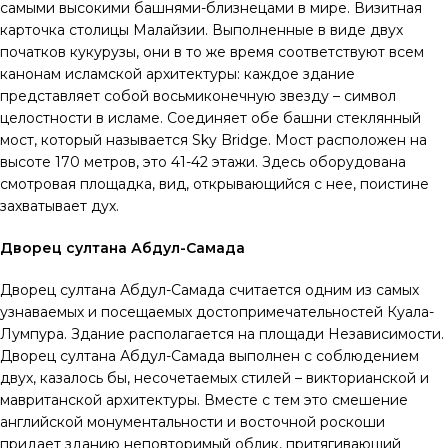
самыми высокими башнями-близнецами в мире. Визитная
карточка столицы Малайзии. Выполненные в виде двух
початков кукурузы, они в то же время соответствуют всем
канонам исламской архитектуры: каждое здание
представляет собой восьмиконечную звезду – символ
целостности в исламе. Соединяет обе башни стеклянный
мост, который называется Sky Bridge. Мост расположен на
высоте 170 метров, это 41-42 этажи. Здесь оборудована
смотровая площадка, вид, открывающийся с нее, поистине
захватывает дух.
Дворец султана Абдул-Самада
Дворец султана Абдул-Самада считается одним из самых
узнаваемых и посещаемых достопримечательностей Куала-
Лумпура. Здание располагается на площади Независимости.
Дворец султана Абдул-Самада выполнен с соблюдением
двух, казалось бы, несочетаемых стилей – викторианской и
мавританской архитектуры. Вместе с тем это смешение
английской монументальности и восточной роскоши
придает зданию неповторимый облик, притягивающий