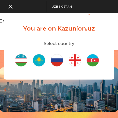
UZBEKISTAN
MENU
You are on Kazunion.uz
Search Tour
viewing applications
Kazunion Online
Select country
Malaysia
Home
/
Malaysia