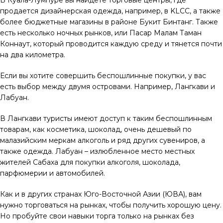
В Куала-Лумпуре вы найдете торговые центры, где
продается дизайнерская одежда, например, в KLCC, а также
более бюджетные магазины в районе Букит Бинтанг. Также
есть несколько ночных рынков, или Пасар Малам Таман
Коннаут, который проводится каждую среду и тянется почти
на два километра.
Если вы хотите совершить беспошлинные покупки, у вас
есть выбор между двумя островами. Например, Лангкави и
Лабуан.
В Лангкави туристы имеют доступ к таким беспошлинным
товарам, как косметика, шоколад, очень дешевый по
малазийским меркам алкоголь и ряд других сувениров, а
также одежда. Лабуан – излюбленное место местных
жителей Сабаха для покупки алкоголя, шоколада,
парфюмерии и автомобилей.
Как и в других странах Юго-Восточной Азии (ЮВА), вам
нужно торговаться на рынках, чтобы получить хорошую цену.
Но пробуйте свои навыки торга только на рынках без