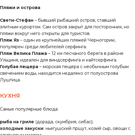
Пляжи и острова
Свети-Стефан
– бывший рыбацкий остров, ставший
элитным курортом. Сам остров закрыт для посторонних, но
пляжи вокруг него открыты для туристов.
Пляж Яз
– один из крупнейших пляжей Черногории,
популярен среди любителей серфинга.
Пляж Велика Плажа
– 12 км песчаного берега в районе
Ульциня, идеален для виндсерфинга и кайтсерфинга.
Голубая пещера
– морская пещера с необычным голубым
свечением воды, находится недалеко от полуострова
Луштица.
КУХНЯ
Самые популярные блюда:
рыба на гриле
(дорада, скумбрия, сибас);
холодные закуски
: ньегушский пршут, козий сыр, овощи с