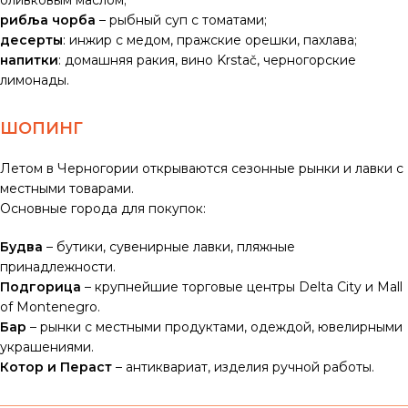
оливковым маслом;
рибља чорба
– рыбный суп с томатами;
десерты
: инжир с медом, пражские орешки, пахлава;
напитки
: домашняя ракия, вино Krstač, черногорские
лимонады.
ШОПИНГ
Летом в Черногории открываются сезонные рынки и лавки с
местными товарами.
Основные города для покупок:
Будва
– бутики, сувенирные лавки, пляжные
принадлежности.
Подгорица
– крупнейшие торговые центры Delta City и Mall
of Montenegro.
Бар
– рынки с местными продуктами, одеждой, ювелирными
украшениями.
Котор и Пераст
– антиквариат, изделия ручной работы.