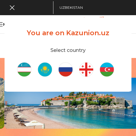
UZBEKISTAN
MENU
You are on Kazunion.uz
Search Tour
viewing applications
Kazunion Online
Select country
Montenegro
Home
/
Montenegro