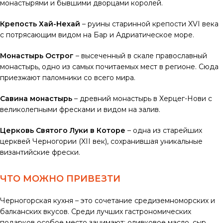
монастырями и бывшими дворцами королей.
Крепость Хай-Нехай
– руины старинной крепости XVI века
с потрясающим видом на Бар и Адриатическое море.
Монастырь Острог
– высеченный в скале православный
монастырь, одно из самых почитаемых мест в регионе. Сюда
приезжают паломники со всего мира.
Савина монастырь
– древний монастырь в Херцег-Нови с
великолепными фресками и видом на залив.
Церковь Святого Луки в Которе
– одна из старейших
церквей Черногории (XII век), сохранившая уникальные
византийские фрески.
ЧТО МОЖНО ПРИВЕЗТИ
Черногорская кухня – это сочетание средиземноморских и
балканских вкусов. Среди лучших гастрономических
подарков особое место занимают: оливковое масло, сыр