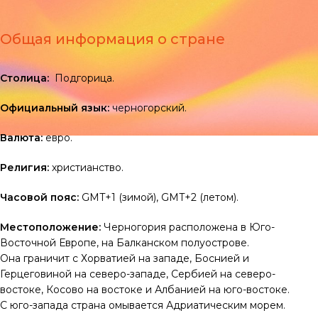
Общая информация о стране
Столица:
Подгорица.
Официальный язык:
черногорский.
Валюта:
евро.
Религия:
христианство
.
Часовой пояс:
GMT+1 (зимой), GMT+2 (летом).
Местоположение:
Черногория расположена в Юго-
Восточной Европе, на Балканском полуострове.
Она граничит с Хорватией на западе, Боснией и
Герцеговиной на северо-западе, Сербией на северо-
востоке, Косово на востоке и Албанией на юго-востоке.
С юго-запада страна омывается Адриатическим морем.