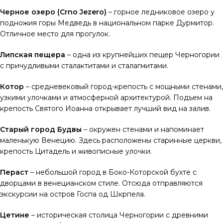
Черное озеро (Crno Jezero)
– горное ледниковое озеро у
подножия горы Медведь в национальном парке Дурмитор.
Отличное место для прогулок.
Липская пещера
– одна из крупнейших пещер Черногории
с причудливыми сталактитами и сталагмитами.
Котор
– средневековый город-крепость с мощными стенами,
узкими улочками и атмосферной архитектурой. Подъем на
крепость Святого Иоанна открывает лучший вид на залив.
Старый город Будвы
– окружен стенами и напоминает
маленькую Венецию. Здесь расположены старинные церкви,
крепость Цитадель и живописные улочки.
Пераст
– небольшой город в Боко-Которской бухте с
дворцами в венецианском стиле. Отсюда отправляются
экскурсии на остров Госпа од Шкрпела.
Цетине
– историческая столица Черногории с древними