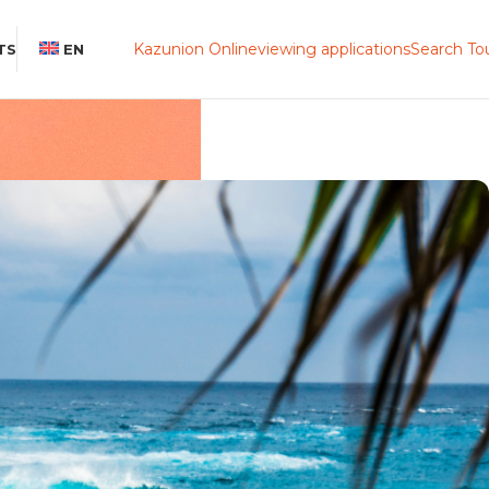
Kazunion Online
viewing applications
Search To
TS
EN