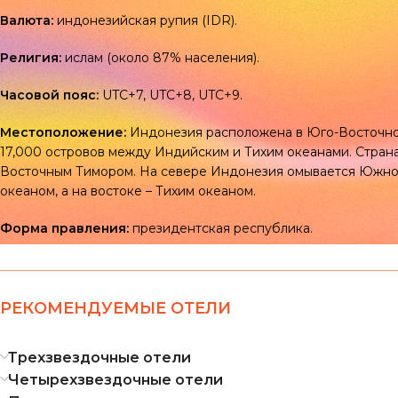
Валюта:
индонезийская рупия (IDR).
Религия:
ислам (около 87% населения).
Часовой пояс:
UTC+7, UTC+8, UTC+9.
Местоположение:
Индонезия расположена в Юго-Восточной
17,000 островов между Индийским и Тихим океанами. Страна
Восточным Тимором. На севере Индонезия омывается Южно-
океаном, а на востоке – Тихим океаном.
Форма правления:
президентская республика.
РЕКОМЕНДУЕМЫЕ ОТЕЛИ
Трехзвездочные отели
Четырехзвездочные отели