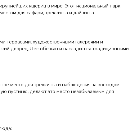
 крупнейших ящериц в мире. Этот национальный парк
местом для сафари, треккинга и дайвинга.
ыми террасами, художественными галереями и
кий дворец, Лес обезьян и насладиться традиционными
рное место для треккинга и наблюдения за восходом
ную пустыню, делают это место незабываемым для
люда: