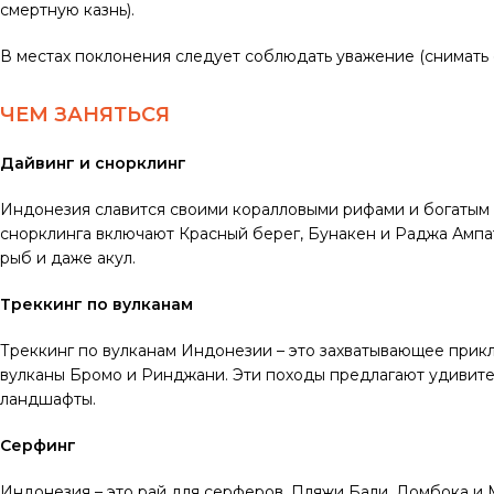
смертную казнь).
В местах поклонения следует соблюдать уважение (снимать о
ЧЕМ ЗАНЯТЬСЯ
Дайвинг и снорклинг
Индонезия славится своими коралловыми рифами и богатым
снорклинга включают Красный берег, Бунакен и Раджа Ампат
рыб и даже акул.
Треккинг по вулканам
Треккинг по вулканам Индонезии – это захватывающее при
вулканы Бромо и Ринджани. Эти походы предлагают удивит
ландшафты.
Серфинг
Индонезия – это рай для серферов. Пляжи Бали, Ломбока и