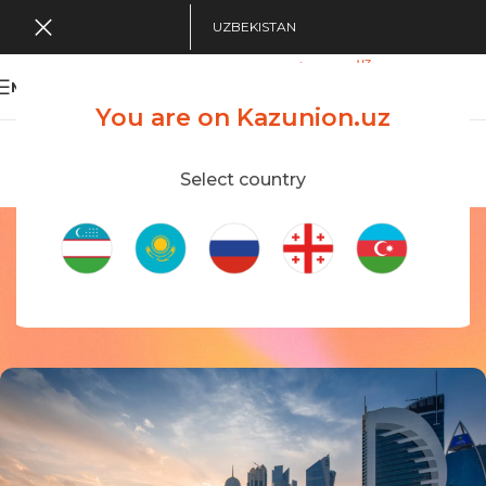
UZBEKISTAN
MENU
You are on Kazunion.uz
Search Tour
viewing applications
Kazunion Online
Select country
Интересное
Home
/
news
NEWS
Самое главное о Катаре
On 03/06/2024